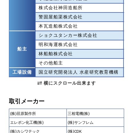
株式会社神田造船所
広
警固屋船渠株式会社
広
本瓦造船株式会社
広
ショクユタンカー株式会社
東
明和海運株式会社
東
船主
林船舶株式会社
兵
その他船主
工場設備
国立研究開発法人 水産研究教育機構
広
横にスクロール出来ます
取引メーカー
(株)荏原製作所
三相電機(株)
エレポン化工機(株)
(株)サンフレム
(株)カシワテック
(株)CDK