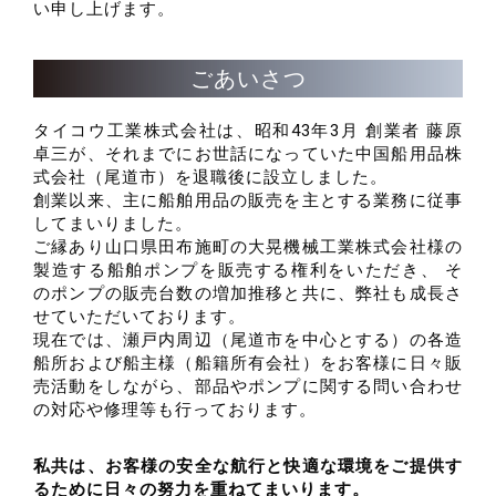
い申し上げます。
ごあいさつ
タイコウ工業株式会社は、昭和43年3月 創業者 藤原
卓三が、
それまでにお世話になっていた中国船用品株
式会社（尾道市）を退職後に設立しました。
創業以来、主に船舶用品の販売を主とする業務に従事
してまいりました。
ご縁あり山口県田布施町の大晃機械工業株式会社様の
製造する
船舶ポンプを販売する権利をいただき、 そ
のポンプの販売台数の増加推移と共に、
弊社も成長さ
せていただいております。
現在では、瀬戸内周辺（尾道市を中心とする）の各造
船所および
船主様（船籍所有会社）をお客様に日々販
売活動をしながら、
部品やポンプに関する問い合わせ
の対応や修理等も行っております。
私共は、お客様の安全な航行と快適な環境をご提供す
るために
日々の努力を重ねてまいります。