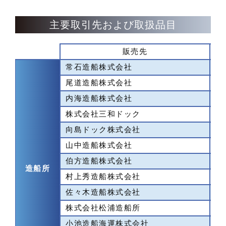
主要取引先および取扱品目
販売先
常石造船株式会社
広
尾道造船株式会社
広
内海造船株式会社
広
株式会社三和ドック
広
向島ドック株式会社
広
山中造船株式会社
愛
伯方造船株式会社
愛
造船所
村上秀造船株式会社
愛
佐々木造船株式会社
広
株式会社松浦造船所
広
小池造船海運株式会社
広