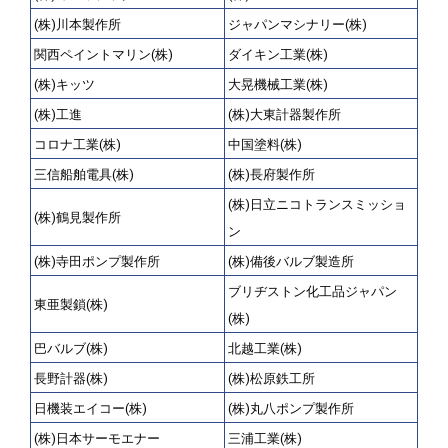
(株)川本製作所
ジャパンマシナリー(株)
関西ペイントマリン(株)
ダイキン工業(株)
(株)キッツ
大晃機械工業(株)
(株)工進
(株)大東計器製作所
コロナ工業(株)
中国塗料(株)
三信船舶電具(株)
(株)長府製作所
(株)日立ニコトランスミッショ
(株)鶴見製作所
ン
(株)寺田ポンプ製作所
(株)備後バルブ製造所
ブリヂストン化工品ジャパン
東亜製鎖(株)
(株)
巴バルブ(株)
北越工業(株)
長野計器(株)
(株)松原鉄工所
日機装エイコー(株)
(株)丸八ポンプ製作所
(株)日本サーモエナー
三浦工業(株)